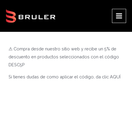
Ir
al
contenido
Main
Men
⚠ Compra desde nuestro sitio web y recibe un 5% de
descuento en productos seleccionados con el código
DESC5P
Si tienes dudas de como aplicar el código, da clic
AQUÍ