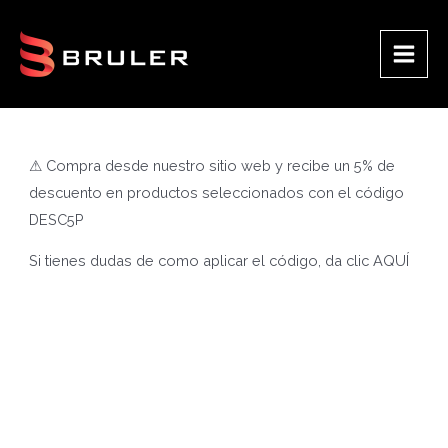
Ir
al
contenido
Main
Men
⚠ Compra desde nuestro sitio web y recibe un 5% de
descuento en productos seleccionados con el código
DESC5P
Si tienes dudas de como aplicar el código, da clic
AQUÍ