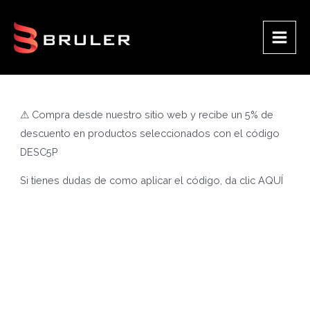
Ir
al
contenido
Main
Men
⚠ Compra desde nuestro sitio web y recibe un 5% de
descuento en productos seleccionados con el código
DESC5P
Si tienes dudas de como aplicar el código, da clic
AQUÍ