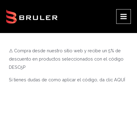
Ir
al
contenido
Main
Men
⚠ Compra desde nuestro sitio web y recibe un 5% de
descuento en productos seleccionados con el código
DESC5P
Si tienes dudas de como aplicar el código, da clic
AQUÍ