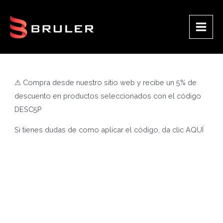
Ir
al
contenido
Main
Men
⚠ Compra desde nuestro sitio web y recibe un 5% de
descuento en productos seleccionados con el código
DESC5P
Si tienes dudas de como aplicar el código, da clic
AQUÍ