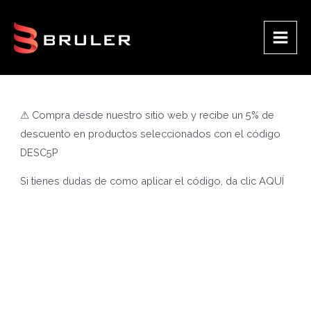
Ir
al
contenido
Main
Men
⚠ Compra desde nuestro sitio web y recibe un 5% de
descuento en productos seleccionados con el código
DESC5P
Si tienes dudas de como aplicar el código, da clic
AQUÍ